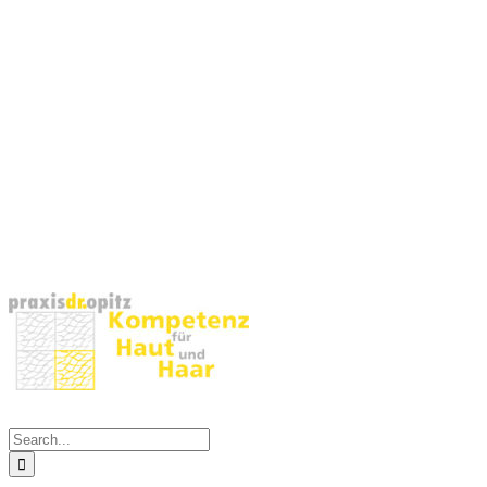
Search
for: