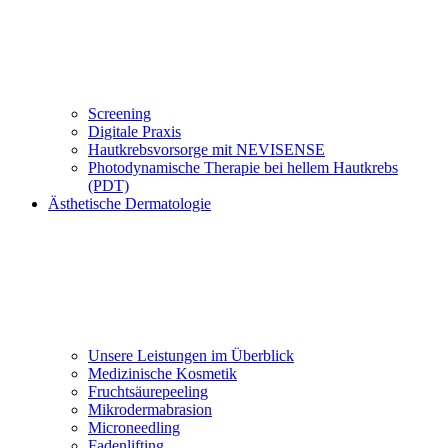
Scree­ning
Digitale Praxis
Hautkrebsvorsorge mit NEVISENSE
Photodynamische Therapie bei hellem Hautkrebs
(PDT)
Ästhetische Dermatologie
Unsere Leistungen im Überblick
Medizinische Kosmetik
Frucht­säur­e­pee­ling
Mi­kro­der­ma­bra­si­on
Microneedling
Fadenlifting